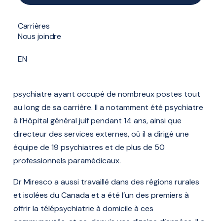
Dr Marc Miresco
Formulaire de contact
Psychiatre
Carrières
Nous joindre
Pratique à la clinique de Brossard, Boucherville
EN
et DIX30
Dr Marc Miresco a 15 ans d’expérience en tant que
psychiatre ayant occupé de nombreux postes tout
au long de sa carrière. Il a notamment été psychiatre
à l’Hôpital général juif pendant 14 ans, ainsi que
directeur des services externes, où il a dirigé une
équipe de 19 psychiatres et de plus de 50
professionnels paramédicaux.
Dr Miresco a aussi travaillé dans des régions rurales
et isolées du Canada et a été l’un des premiers à
offrir la télépsychiatrie à domicile à ces