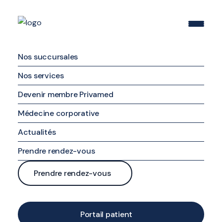
Nos succursales
Succursale de Boucherville
Nos services
Devenir membre Privamed
Succursale de Brossard
Médecine corporative
Succursale du quartier Dix30
Médecine familiale
Actualités
Médecine spécialisée
Prendre rendez-vous
Soins infirmiers
Portail client
Prendre rendez-vous
Maternité et famille
Téléphone
En ligne
Nutrition et gestion du poids
Formulaire de contact
Portail patient
Par téléphone
Examens et analyses diagnostiques