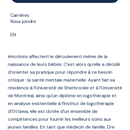
Pratique à la clinique Privamed Boucherville et
Formulaire de contact
Quartier-DIX30
Carrières
Nous joindre
Lors de sa formation en médecine familiale, Dre Marie
Ammerlaan a constaté qu’un grand nombre de
EN
femmes arrivaient à la salle d’accouchement en peur
et avec de l’appréhension. Elle a compris que ces
émotions affectent le déroulement même de la
naissance de leurs bébés. C’est alors qu’elle a décidé
d’orienter sa pratique pour répondre à ce besoin
critique : la santé mentale maternelle. Ayant fait sa
résidence à l’Université de Sherbrooke et à l’Université
de Montréal, ainsi qu’un diplôme en logothérapie et
en analyse existentielle à l’Institut de logothérapie
d’Ottawa, elle est dotée d’un ensemble de
compétences pour fournir les meilleurs soins aux
jeunes familles. En tant que médecin de famille, Dre